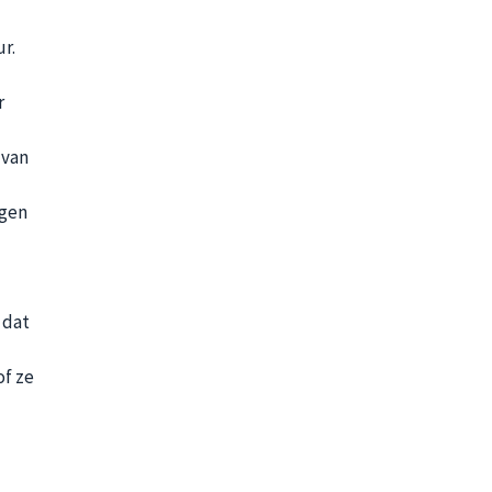
r.
r
 van
egen
 dat
of ze