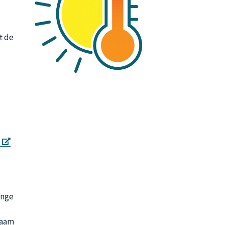
t de
)
onge
haam