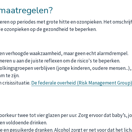
smaatregelen?
iperen op periodes met grote hitte en ozonpieken. Het omschrijf
de ozonpieken op de gezondheid te beperken.
een verhoogde waakzaamheid, maar geen echt alarmdrempel.
eren u aan de juiste reflexen om de risico's te beperken.
lkingsgroepen verblijven (jonge kinderen, oudere mensen...),
 te zijn.
crisissituatie.
De federale overheid (Risk Management Group
oorkeur twee tot vier glazen per uur. Zorg ervoor dat baby’s, j
en voldoende drinken.
 en gesuikerde dranken. Alcohol zorgt er net voor dat het lic