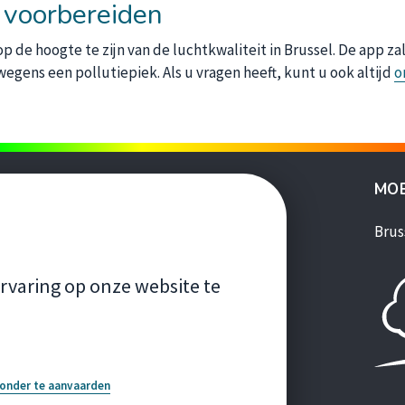
h voorbereiden
 de hoogte te zijn van de luchtkwaliteit in Brussel. De app zal
egens een pollutiepiek. Als u vragen heeft, kunt u ook altijd
o
ANDERE WEBSITES
MOB
s'ouvre dans une nouvelle fenêtre
Leefmilieu Brussel
Brus
s'ouvre dans une nouvelle fenêtre
Lez
LLE FENÊTRE
s'ouvre dans une nouvelle fenêtre
Brussels Gardens
rvaring op onze website te
s'ouvre dans une nouvelle fenêtre
Good Food
s'ouvre dans une nouvelle f
Gids Duurzame Gebouwen
s'ouvre dans une nouvelle fenêtre
Homegrade
onder te aanvaarden