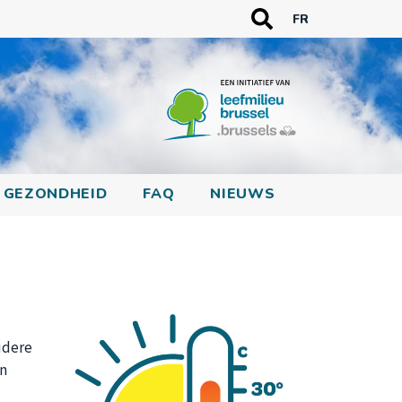
TREFWOORDEN
FR
Zoeken
GEZONDHEID
FAQ
NIEUWS
udere
en