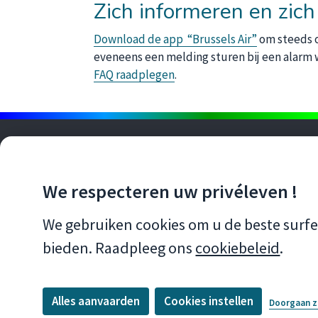
Zich informeren en zic
Download de app “Brussels Air”
om steeds op
eveneens een melding sturen bij een alarm w
FAQ raadplegen
.
BLIJF OP DE HOOGTE MET ONZE
NEWSLETTERS
We respecteren uw privéleven !
S'OUVRE DANS UNE NOUVE
IK SCHRIJF ME IN
We gebruiken cookies om u de beste surfe
VOLG ONS
bieden. Raadpleeg ons
cookiebeleid
.
Facebook
Linkedin
Youtube
Instagram
Twitter
Alles aanvaarden
Cookies instellen
Doorgaan z