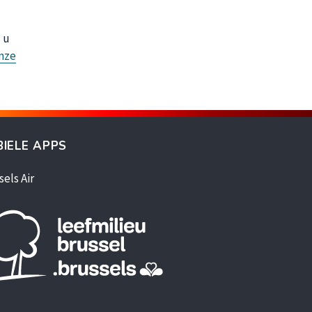
 u
nze
IELE APPS
sels Air
enêtre