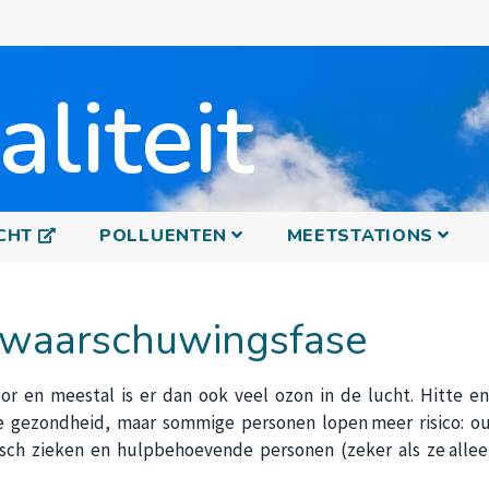
Overslaan
en
naar
liteit
de
inhoud
gaan
S'OUVRE DANS UNE NOUVELLE FENÊTRE
CHT
POLLUENTEN
MEETSTATIONS
: waarschuwingsfase
or en meestal is er dan ook veel ozon in de lucht. Hitte en
de gezondheid, maar sommige personen lopen meer risico: o
sch zieken en hulpbehoevende personen (zeker als ze alle