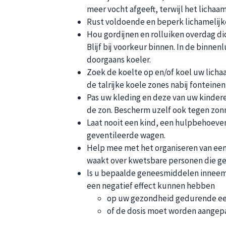
meer vocht afgeeft, terwijl het licha
Rust voldoende en beperk lichamelijke 
Hou gordijnen en rolluiken overdag dich
Blijf bij voorkeur binnen. In de binnen
doorgaans koeler.
Zoek de koelte op en/of koel uw lichaa
de talrijke koele zones nabij fonteine
Pas uw kleding en deze van uw kinderen
de zon. Bescherm uzelf ook tegen zo
Laat nooit een kind, een hulpbehoevend
geventileerde wagen.
Help mee met het organiseren van een 
waakt over kwetsbare personen die ge
ls u bepaalde geneesmiddelen inneemt,
een negatief effect kunnen hebben
op uw gezondheid gedurende een
of de dosis moet worden aangepa