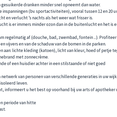
am gesuikerde dranken minder snel opneemt dan water.
inspanningen (bv. sportactiviteiten), vooral tussen 12 en 20 uu
t en verlucht ’s nachts als het weer wat frisser is.
lucht is er immers minder ozon dan in de buitenlucht en het is e
m regelmatig af (douche, bad, zwembad, fontein ...). Profiteer
n en vijvers en van de schaduw van de bomen in de parken.
 aan: lichte kleding (katoen), licht van kleur, hoed of petje t
nnebrand met zonnecrème.
e of een huisdier achter in een stilstaande of niet goed
netwerk van personen van verschillende generaties in uw wijk
ïsoleerd leven.
 informeert u het best op voorhand bij uw arts of apotheker 
 periode van hitte
st.