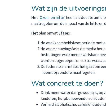
Wat zijn de uitvoering
Het
'Ozon- en hitte'
heeft als doel te antic
maatregelen om de impact van de hitte en 
Het plan omvat 3 fases:
de waakzaamheidsfase: periode met 
de waarschuwingsfase: de media herinn
Instellingen waar meer kwetsbare bevo
worden opgeroepen om extra waakzaam
De federale alarmfase: het gaat om een 
s'ouvre dans une nouvelle fenêtre
neemt bijzondere maatregelen.
Wat concreet te doen?
Drink meer water dan gewoonlijk, bij v
kinderen, hulpbehoevenden en ouder
Vermijd alcoholische, cafeïnehoudende