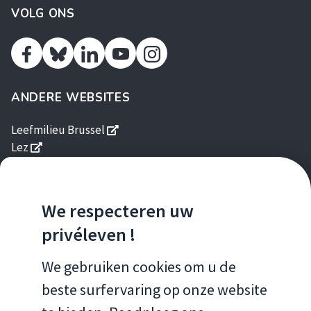
VOLG ONS
Facebook
Linkedin
Youtube
Instagram
Twitter
ANDERE WEBSITES
s'ouvre dans une nouvelle fenêtre
Leefmilieu Brussel
s'ouvre dans une nouvelle fenêtre
Lez
s'ouvre dans une nouvelle fenêtre
Brussels Gardens
s'ouvre dans une nouvelle fenêtre
Good Food
s'ouvre dans une nouvelle fen
Gids Duurzame Gebouwen
We respecteren uw
s'ouvre dans une nouvelle fenêtre
Homegrade
privéleven !
MOBIELE APPS
We gebruiken cookies om u de
beste surfervaring op onze website
Brussels Air