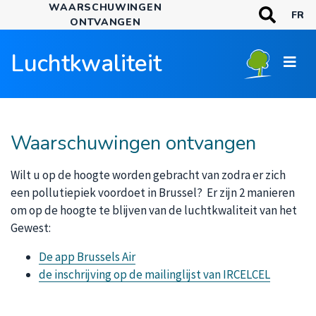
WAARSCHUWINGEN
Overslaan
TREFWOORDE
FR
ONTVANGEN
en
Zoeken
naar
Luchtkwaliteit
de
inhoud
gaan
Waarschuwingen ontvangen
Wilt u op de hoogte worden gebracht van zodra er zich
een pollutiepiek voordoet in Brussel? Er zijn 2 manieren
om op de hoogte te blijven van de luchtkwaliteit van het
Gewest:
De app Brussels Air
de inschrijving op de mailinglijst van IRCELCEL