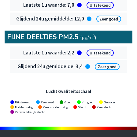
Fijne deeltjes PM10
7,0
Uitstekend
12,0
Zeer goed
FIJNE DEELTJES PM2.5
3
(µg/m
)
Fijne deeltjes PM2.5
2,2
Uitstekend
3,4
Zeer goed
Luchtkwaliteitsschaal
Uitstekend
Zeer goed
Goed
Vrij goed
Gewoon
Middelmatig
Zeer middelmatig
Slecht
Zeer slecht
Verschrikkelijk slecht