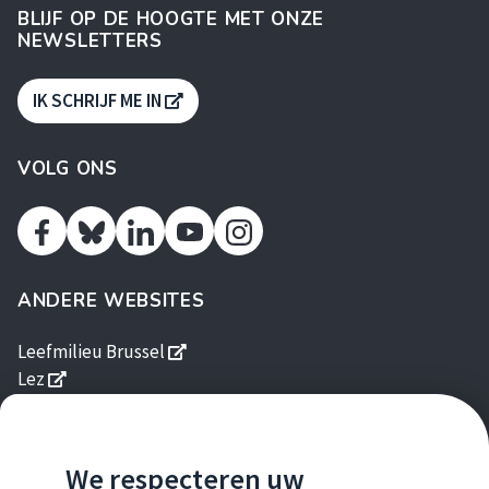
BLIJF OP DE HOOGTE MET ONZE
NEWSLETTERS
S'OUVRE DANS UNE NOUVELLE FENÊTR
IK SCHRIJF ME IN
VOLG ONS
Facebook
Linkedin
Youtube
Instagram
Twitter
ANDERE WEBSITES
s'ouvre dans une nouvelle fenêtre
Leefmilieu Brussel
s'ouvre dans une nouvelle fenêtre
Lez
s'ouvre dans une nouvelle fenêtre
Brussels Gardens
s'ouvre dans une nouvelle fenêtre
Good Food
s'ouvre dans une nouvelle fen
Gids Duurzame Gebouwen
We respecteren uw
s'ouvre dans une nouvelle fenêtre
Homegrade