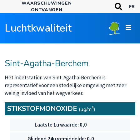
WAARSCHUWINGEN
Overslaan
TREFWOORDE
FR
ONTVANGEN
en
Zoeken
naar
Luchtkwaliteit
de
inhoud
gaan
Sint-Agatha-Berchem
Het meetstation van Sint-Agatha-Berchem is
representatief voor een stedelijke omgeving met zeer
weinig invloed van het wegverkeer.
STIKSTOFMONOXIDE
3
(µg/m
)
Stikstofmonoxide
0,0
0,0