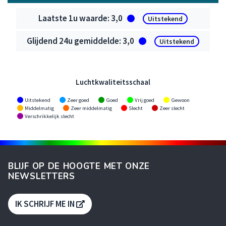
Zwaveldioxide
3,0
Uitstekend
3,0
Uitstekend
Luchtkwaliteitsschaal
Uitstekend
Zeer goed
Goed
Vrij goed
Gewoon
Middelmatig
Zeer middelmatig
Slecht
Zeer slecht
Verschrikkelijk slecht
BLIJF OP DE HOOGTE MET ONZE
NEWSLETTERS
S'OUVRE DANS UNE NOUVELLE FENÊTR
IK SCHRIJF ME IN