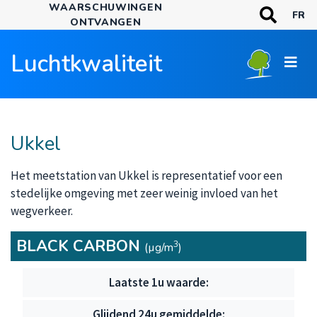
WAARSCHUWINGEN
Overslaan
TREFWOORDE
FR
ONTVANGEN
en
Zoeken
naar
Luchtkwaliteit
de
inhoud
gaan
Ukkel
Het meetstation van Ukkel is representatief voor een
stedelijke omgeving met zeer weinig invloed van het
wegverkeer.
BLACK CARBON
3
(µg/m
)
Black Carbon