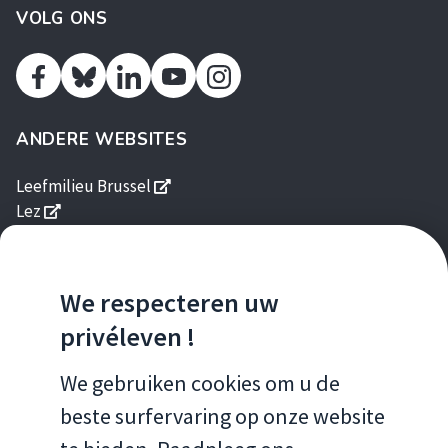
VOLG ONS
Facebook
Linkedin
Youtube
Instagram
Twitter
ANDERE WEBSITES
s'ouvre dans une nouvelle fenêtre
Leefmilieu Brussel
s'ouvre dans une nouvelle fenêtre
Lez
s'ouvre dans une nouvelle fenêtre
Brussels Gardens
s'ouvre dans une nouvelle fenêtre
Good Food
s'ouvre dans une nouvelle fen
Gids Duurzame Gebouwen
We respecteren uw
s'ouvre dans une nouvelle fenêtre
Homegrade
privéleven !
MOBIELE APPS
We gebruiken cookies om u de
beste surfervaring op onze website
Brussels Air