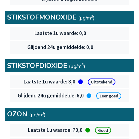
STIKSTOFMONOXIDE
3
(µg/m
)
Stikstofmonoxide
0,0
0,0
STIKSTOFDIOXIDE
3
(µg/m
)
Stikstofdioxide
8,0
Uitstekend
6,0
Zeer goed
OZON
3
(µg/m
)
Ozon
70,0
Goed