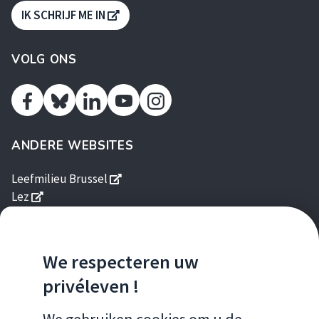
S'OUVRE DANS UNE NOUVELLE FENÊTR
IK SCHRIJF ME IN
VOLG ONS
Facebook
Linkedin
Youtube
Instagram
Twitter
ANDERE WEBSITES
s'ouvre dans une nouvelle fenêtre
Leefmilieu Brussel
s'ouvre dans une nouvelle fenêtre
Lez
s'ouvre dans une nouvelle fenêtre
Brussels Gardens
s'ouvre dans une nouvelle fenêtre
Good Food
s'ouvre dans une nouvelle fen
Gids Duurzame Gebouwen
We respecteren uw
s'ouvre dans une nouvelle fenêtre
Homegrade
privéleven !
MOBIELE APPS