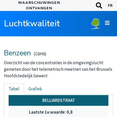
WAARSCHUWINGEN
Overslaan
TREFWOORDE
FR
ONTVANGEN
en
Zoeken
naar
Luchtkwaliteit
de
inhoud
gaan
Benzeen
(C6H6)
Overzicht van de concentraties in de omgevingslucht
gemeten door het telemetrisch meetnet van het Brussels
Hoofdstedelijk Gewest
Tabel
Grafiek
Benzeen
BELLIARDSTRAAT
0,8