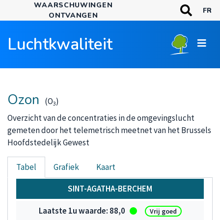
WAARSCHUWINGEN
Overslaan
TREFWOORDE
FR
ONTVANGEN
en
Zoeken
naar
Luchtkwaliteit
de
inhoud
gaan
Ozon
(O
)
3
Overzicht van de concentraties in de omgevingslucht
gemeten door het telemetrisch meetnet van het Brussels
Hoofdstedelijk Gewest
Tabel
Grafiek
Kaart
Ozon
SINT-AGATHA-BERCHEM
88,0
Vrij goed