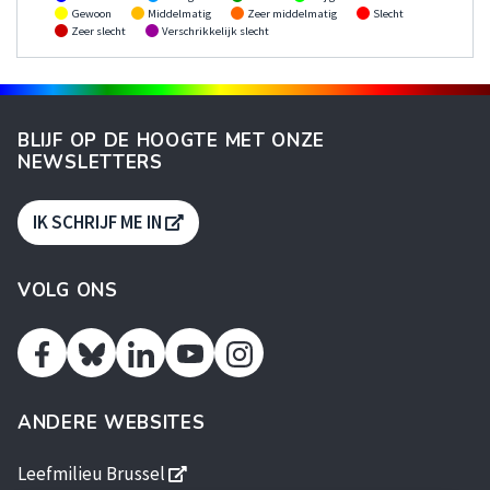
Gewoon
Middelmatig
Zeer middelmatig
Slecht
Zeer slecht
Verschrikkelijk slecht
BLIJF OP DE HOOGTE MET ONZE
NEWSLETTERS
S'OUVRE DANS UNE NOUVELLE FENÊTR
IK SCHRIJF ME IN
VOLG ONS
Facebook
Linkedin
Youtube
Instagram
Twitter
ANDERE WEBSITES
s'ouvre dans une nouvelle fenêtre
Leefmilieu Brussel