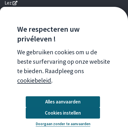
s'ouvre dans une nouvelle fenêtre
Lez
s'ouvre dans une nouvelle fenêtre
Brussels Gardens
s'ouvre dans une nouvelle fenêtre
Good Food
s'ouvre dans une nouvelle fen
Gids Duurzame Gebouwen
We respecteren uw
s'ouvre dans une nouvelle fenêtre
Homegrade
privéleven !
MOBIELE APPS
We gebruiken cookies om u de
beste surfervaring op onze website
Brussels Air
te bieden. Raadpleeg ons
cookiebeleid
.
Alles aanvaarden
Cookies instellen
Wettelijke bepalingen
Doorgaan zonder te aanvaarden
© 2026 Leefmilieu Brussel
Wettelijke bepalingen