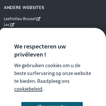
ANDERE WEBSITES
s'ouvre dans une nouvelle fenêtre
Leefmilieu Brussel
s'ouvre dans une nouvelle fenêtre
Lez
s'ouvre dans une nouvelle fenêtre
Brussels Gardens
s'ouvre dans une nouvelle fenêtre
Good Food
s'ouvre dans une nouvelle fen
Gids Duurzame Gebouwen
We respecteren uw
s'ouvre dans une nouvelle fenêtre
Homegrade
privéleven !
MOBIELE APPS
We gebruiken cookies om u de
beste surfervaring op onze website
Brussels Air
te bieden. Raadpleeg ons
cookiebeleid
.