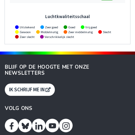
Luchtkwaliteitsschaal
Uitstekend
Zeer goed
Goed
Vrij goed
Gewoon
Middelmatig
Zeer middelmatig
Slecht
Zeer slecht
Verschrikkelijk slecht
BLIJF OP DE HOOGTE MET ONZE
NEWSLETTERS
S'OUVRE DANS UNE NOUVELLE FENÊTR
IK SCHRIJF ME IN
VOLG ONS
Facebook
Linkedin
Youtube
Instagram
Twitter