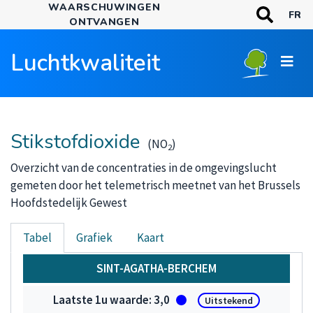
WAARSCHUWINGEN
Overslaan
TREFWOORDE
FR
ONTVANGEN
en
Zoeken
naar
Luchtkwaliteit
de
inhoud
gaan
Stikstofdioxide
(NO
)
2
Overzicht van de concentraties in de omgevingslucht
gemeten door het telemetrisch meetnet van het Brussels
Hoofdstedelijk Gewest
Tabel
Grafiek
Kaart
Stikstofdioxide
SINT-AGATHA-BERCHEM
3,0
Uitstekend