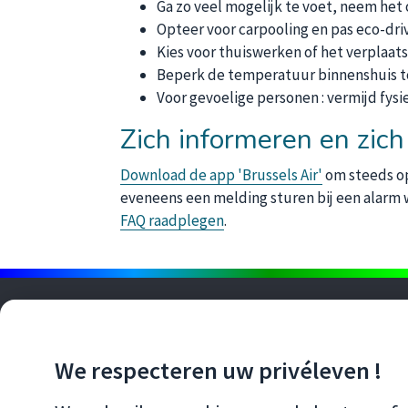
Ga zo veel mogelijk te voet, neem het 
Opteer voor carpooling en pas eco-driv
Kies voor thuiswerken of het verplaat
Beperk de temperatuur binnenshuis to
Voor gevoelige personen : vermijd fys
Zich informeren en zic
Download de app 'Brussels Air'
om steeds op 
eveneens een melding sturen bij een alarm w
FAQ raadplegen
.
BLIJF OP DE HOOGTE MET ONZE
NEWSLETTERS
We respecteren uw privéleven !
S'OUVRE DANS UNE NOUVE
IK SCHRIJF ME IN