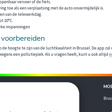
openbaar vervoer of de fiets.
ing toe als een verplaatsing met de auto onvermijdelijk is.
sen van de telewerkdag.
t 20°C.
ieke inspanningen
h voorbereiden
de hoogte te zijn van de luchtkwaliteit in Brussel. De app zal 
egens een pollutiepiek. Als u vragen heeft, kunt u ook altijd
o
ANDERE WEBSITES
MOB
s'ouvre dans une nouvelle fenêtre
Leefmilieu Brussel
Brus
s'ouvre dans une nouvelle fenêtre
Lez
LLE FENÊTRE
s'ouvre dans une nouvelle fenêtre
Brussels Gardens