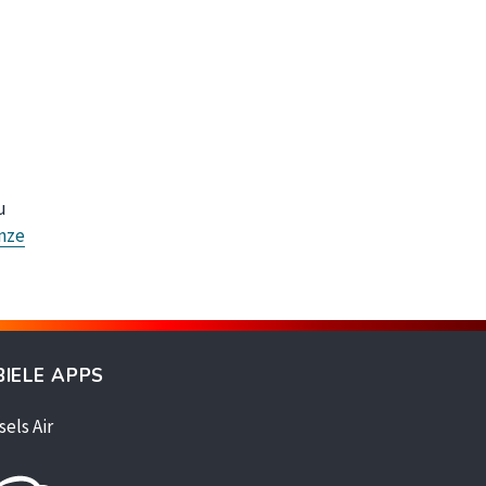
u
nze
IELE APPS
sels Air