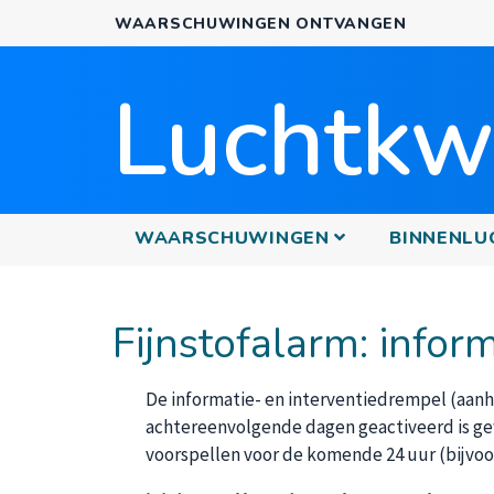
WAARSCHUWINGEN ONTVANGEN
Luchtkwa
PRINCIPALE
WAARSCHUWINGEN
BINNENLU
Fijnstofalarm: infor
De informatie- en interventiedrempel (aan
achtereenvolgende dagen geactiveerd is ge
voorspellen voor de komende 24 uur (bijvoo