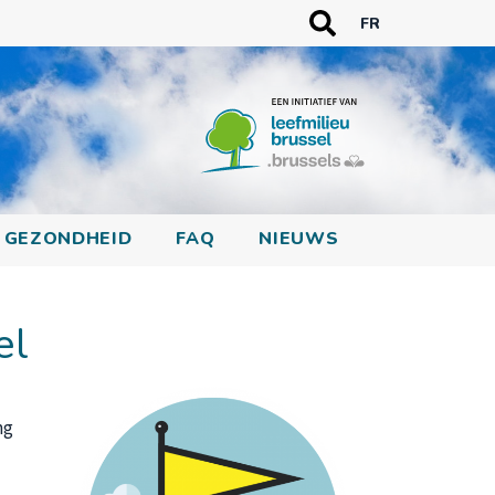
TREFWOORDEN
FR
Zoeken
GEZONDHEID
FAQ
NIEUWS
el
ng