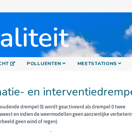
Overslaan
en
naar
liteit
de
inhoud
gaan
S'OUVRE DANS UNE NOUVELLE FENÊTRE
CHT
POLLUENTEN
MEETSTATIONS
matie- en interventiedremp
houdende drempel 0) wordt geactiveerd als drempel 0 twee
weest en indien de weermodellen geen aanzienlijke verbeteri
rbeeld geen wind of regen).