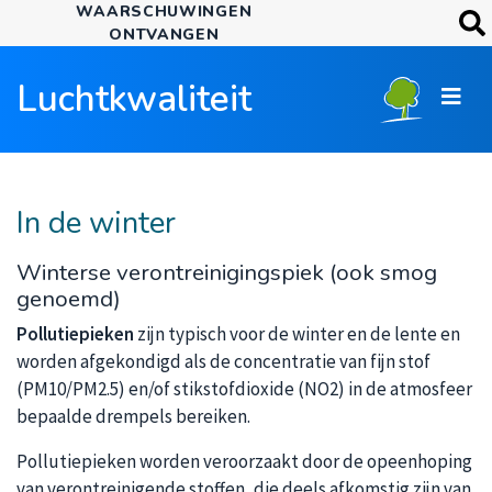
WAARSCHUWINGEN
Overslaan
TREFW
ONTVANGEN
en
Zo
naar
Luchtkwaliteit
de
inhoud
gaan
In de winter
Winterse verontreinigingspiek (ook smog
genoemd)
Pollutiepieken
zijn typisch voor de winter en de lente en
worden afgekondigd als de concentratie van fijn stof
(PM10/PM2.5) en/of stikstofdioxide (NO2) in de atmosfeer
bepaalde drempels bereiken.
Pollutiepieken worden veroorzaakt door de opeenhoping
van verontreinigende stoffen, die deels afkomstig zijn van