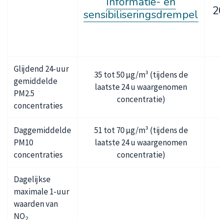
Informatie- en
2
sensibiliseringsdrempel
Glijdend 24-uur
35 tot 50 µg/m³ (tijdens de
gemiddelde
laatste 24 u waargenomen
PM2.5
concentratie)
concentraties
Daggemiddelde
51 tot 70 µg/m³ (tijdens de
PM10
laatste 24 u waargenomen
concentraties
concentratie)
Dagelijkse
maximale 1-uur
waarden van
NO
2